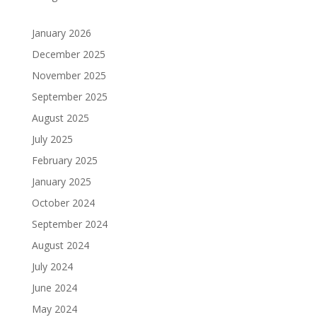
January 2026
December 2025
November 2025
September 2025
August 2025
July 2025
February 2025
January 2025
October 2024
September 2024
August 2024
July 2024
June 2024
May 2024