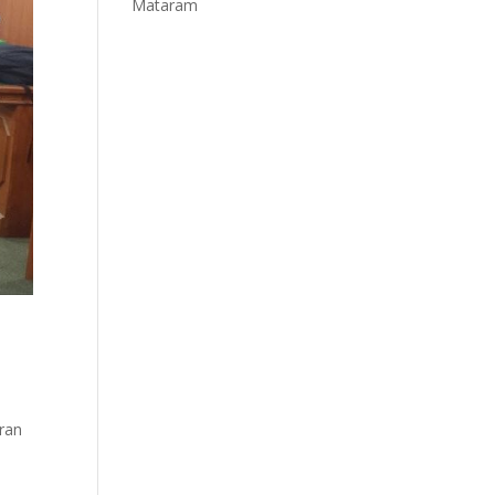
Mataram
6
ran