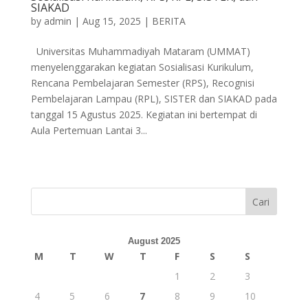
SIAKAD
by
admin
|
Aug 15, 2025
|
BERITA
Universitas Muhammadiyah Mataram (UMMAT)
menyelenggarakan kegiatan Sosialisasi Kurikulum,
Rencana Pembelajaran Semester (RPS), Recognisi
Pembelajaran Lampau (RPL), SISTER dan SIAKAD pada
tanggal 15 Agustus 2025. Kegiatan ini bertempat di
Aula Pertemuan Lantai 3...
Cari
August 2025
M
T
W
T
F
S
S
1
2
3
4
5
6
7
8
9
10